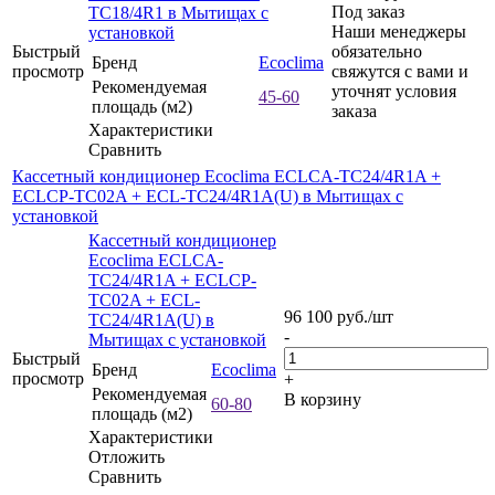
Под заказ
TC18/4R1 в Мытищах с
Наши менеджеры
установкой
Быстрый
обязательно
Бренд
Ecoclima
просмотр
свяжутся с вами и
Рекомендуемая
уточнят условия
45-60
площадь (м2)
заказа
Характеристики
Сравнить
Кассетный кондиционер Ecoclima ECLCA-TC24/4R1A +
ECLCP-TC02A + ECL-TC24/4R1A(U) в Мытищах с
установкой
Кассетный кондиционер
Ecoclima ECLCA-
TC24/4R1A + ECLCP-
TC02A + ECL-
96 100
руб.
/шт
TC24/4R1A(U) в
-
Мытищах с установкой
Быстрый
Бренд
Ecoclima
просмотр
+
Рекомендуемая
В корзину
60-80
площадь (м2)
Характеристики
Отложить
Сравнить