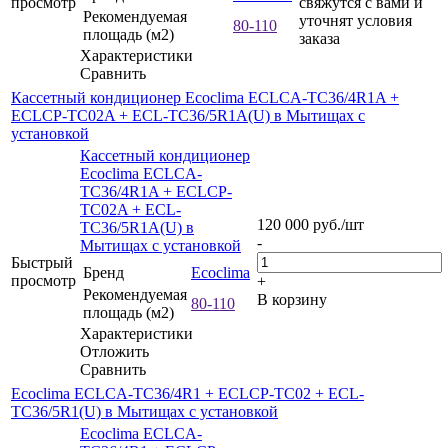
просмотр
свяжутся с вами и
Рекомендуемая
уточнят условия
80-110
площадь (м2)
заказа
Характеристики
Сравнить
Кассетный кондиционер Ecoclima ECLCA-TC36/4R1A +
ECLCP-TC02A + ECL-TC36/5R1A(U) в Мытищах с
установкой
Кассетный кондиционер
Ecoclima ECLCA-
TC36/4R1A + ECLCP-
TC02A + ECL-
120 000
руб.
/шт
TC36/5R1A(U) в
-
Мытищах с установкой
Быстрый
Бренд
Ecoclima
просмотр
+
Рекомендуемая
В корзину
80-110
площадь (м2)
Характеристики
Отложить
Сравнить
Ecoclima ECLCA-TC36/4R1 + ECLCP-TC02 + ECL-
TC36/5R1(U) в Мытищах с установкой
Ecoclima ECLCA-