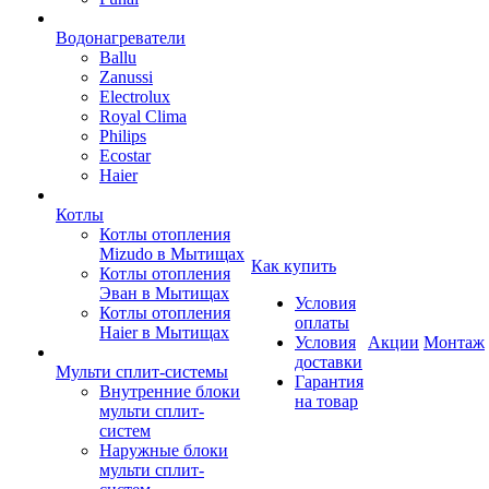
Водонагреватели
Ballu
Zanussi
Electrolux
Royal Clima
Philips
Ecostar
Haier
Котлы
Котлы отопления
Mizudo в Мытищах
Как купить
Котлы отопления
Эван в Мытищах
Условия
Котлы отопления
оплаты
Haier в Мытищах
Условия
Акции
Монтаж
доставки
Мульти сплит-системы
Гарантия
Внутренние блоки
на товар
мульти сплит-
систем
Наружные блоки
мульти сплит-