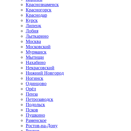
Краснознаменск
Красногорск
Краснодар
Курск
Липецк
Лобня
Лыткарино
Москва
Московский
Мурманск
Мытищи
Нахабино
Некрасовский
Нижний Новгород
Ногинск
Одинцово
Орёл
Пенза
Петрозаводск
Подольск
Псков
Пушкино
Раменское
Ростов-на-Дону
Реутов