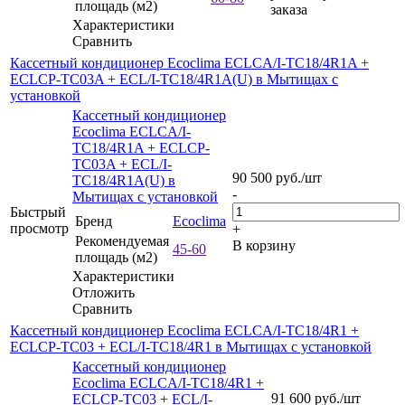
площадь (м2)
заказа
Характеристики
Сравнить
Кассетный кондиционер Ecoclima ECLCA/I-TC18/4R1A +
ECLCP-TC03A + ECL/I-TC18/4R1A(U) в Мытищах с
установкой
Кассетный кондиционер
Ecoclima ECLCA/I-
TC18/4R1A + ECLCP-
TC03A + ECL/I-
90 500
руб.
/шт
TC18/4R1A(U) в
-
Мытищах с установкой
Быстрый
Бренд
Ecoclima
просмотр
+
Рекомендуемая
В корзину
45-60
площадь (м2)
Характеристики
Отложить
Сравнить
Кассетный кондиционер Ecoclima ECLCA/I-TC18/4R1 +
ECLCP-TC03 + ECL/I-TC18/4R1 в Мытищах с установкой
Кассетный кондиционер
Ecoclima ECLCA/I-TC18/4R1 +
91 600
руб.
/шт
ECLCP-TC03 + ECL/I-