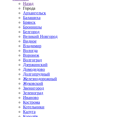
Назад
Города
Архангельск
Балашиха
Брянск
Бронницы
Белгород
Великий Новгород
Видное
Владимир
Вологда
Воронеж
Волгоград
Дзержинский
Домодедово
Долгопрудный
Железнодорожный
Жуковский
Звенигород
Зеленоград
Иваново
Кострома
Котельники
Калуга
Королёв