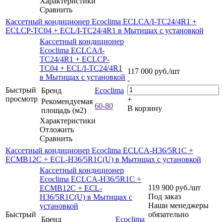
Характеристики
Сравнить
Кассетный кондиционер Ecoclima ECLCA/I-TC24/4R1 +
ECLCP-TC04 + ECL/I-TC24/4R1 в Мытищах с установкой
Кассетный кондиционер
Ecoclima ECLCA/I-
TC24/4R1 + ECLCP-
TC04 + ECL/I-TC24/4R1
117 000
руб.
/шт
в Мытищах с установкой
-
Быстрый
Бренд
Ecoclima
просмотр
+
Рекомендуемая
60-80
В корзину
площадь (м2)
Характеристики
Отложить
Сравнить
Кассетный кондиционер Ecoclima ECLCA-H36/5R1C +
ECMB12C + ECL-H36/5R1C(U) в Мытищах с установкой
Кассетный кондиционер
Ecoclima ECLCA-H36/5R1C +
119 900
руб.
/шт
ECMB12C + ECL-
Под заказ
H36/5R1C(U) в Мытищах с
Наши менеджеры
установкой
Быстрый
обязательно
Бренд
Ecoclima