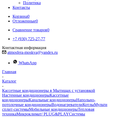
Политика
Контакты
Корзина
0
Отложенные
0
Сравнение товаров
0
+7 (930) 725-27-77
Контактная информация
atmosfera-moskva@yandex.ru
WhatsApp
Главная
-
Каталог
-
Кассетные кондиционеры в Мытищах с установкой
Настенные кондиционеры
Кассетные
кондиционеры
Канальные кондиционеры
Напольно-
потолочные кондиционеры
Водонагреватели
Котлы
Мульти
сплит-системы
Мобильные кондиционеры
Тепловая
техника
Микроклимат/ PLUG&PLAY
Системы