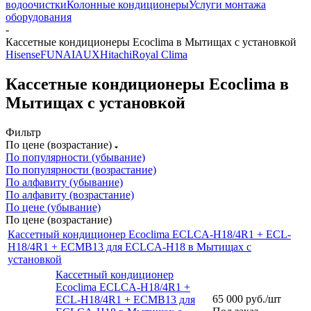
водоочистки
Колонные кондиционеры
Услуги монтажа
оборудования
-
Кассетные кондиционеры Ecoclima в Мытищах с установкой
Hisense
FUNAI
AUX
Hitachi
Royal Clima
Кассетные кондиционеры Ecoclima в
Мытищах с установкой
Фильтр
По цене (возрастание)
По популярности (убывание)
По популярности (возрастание)
По алфавиту (убывание)
По алфавиту (возрастание)
По цене (убывание)
По цене (возрастание)
Кассетный кондиционер Ecoclima ECLCA-H18/4R1 + ECL-
H18/4R1 + ECMB13 для ECLCA-H18 в Мытищах с
установкой
Кассетный кондиционер
Ecoclima ECLCA-H18/4R1 +
65 000
руб.
/шт
ECL-H18/4R1 + ECMB13 для