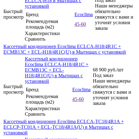
Под заказ
ECLCA-H18 в Мытищах с
Наши менеджеры
установкой
Быстрый
обязательно
Бренд
Ecoclima
просмотр
свяжутся с вами и
Рекомендуемая
уточнят условия
45-60
площадь (м2)
заказа
Характеристики
Сравнить
Кассетный кондиционер Ecoclima ECLCA-H18/4R1C +
ECMB13C + ECL-H18/4R1C(U) в Мытищах с установкой
Кассетный кондиционер
Ecoclima ECLCA-H18/4R1C +
68 900
руб.
/шт
ECMB13C + ECL-
Под заказ
H18/4R1C(U) в Мытищах с
Наши менеджеры
установкой
Быстрый
обязательно
Бренд
Ecoclima
просмотр
свяжутся с вами и
Рекомендуемая
уточнят условия
45-60
площадь (м2)
заказа
Характеристики
Сравнить
Кассетный кондиционер Ecoclima ECLCA-TC18/4R1A +
ECLCP-TC01A + ECL-TC18/4R1A(U) в Мытищах с
установкой