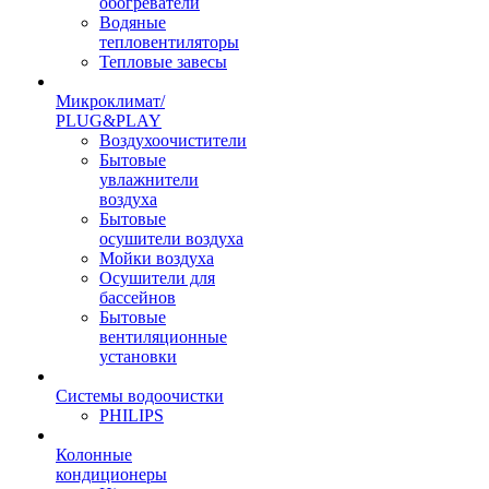
обогреватели
Водяные
тепловентиляторы
Тепловые завесы
Микроклимат/
PLUG&PLAY
Воздухоочистители
Бытовые
увлажнители
воздуха
Бытовые
осушители воздуха
Мойки воздуха
Осушители для
бассейнов
Бытовые
вентиляционные
установки
Системы водоочистки
PHILIPS
Колонные
кондиционеры