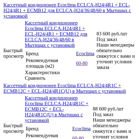
Кассетный кондиционер Ecoclima ECLCA-H24/4R1 + ECL-
H24/4R1 + ECMB12 для ECLCA-H24/36/48/60 в Мытищах с
установкой
Кассетный кондиционер
Ecoclima ECLCA-H24/4R1 +
83 600
руб.
/шт
ECL-H24/4R1 + ECMB12 для
Под заказ
ECLCA-H24/36/48/60 в
Наши менеджеры
Мытищах с установкой
Быстрый
обязательно
Бренд
Ecoclima
просмотр
свяжутся с вами и
Рекомендуемая
уточнят условия
60-80
площадь (м2)
заказа
Характеристики
Сравнить
Кассетный кондиционер Ecoclima ECLCA-H24/4R1C +
ECMB12C + ECL-H24/4R1C(U) в Мытищах с установкой
Кассетный кондиционер
Ecoclima ECLCA-H24/4R1C +
88 600
руб.
/шт
ECMB12C + ECL-
Под заказ
H24/4R1C(U) в Мытищах с
Наши менеджеры
установкой
Быстрый
обязательно
Бренд
Ecoclima
просмотр
свяжутся с вами и
Рекомендуемая
уточнят условия
60-80