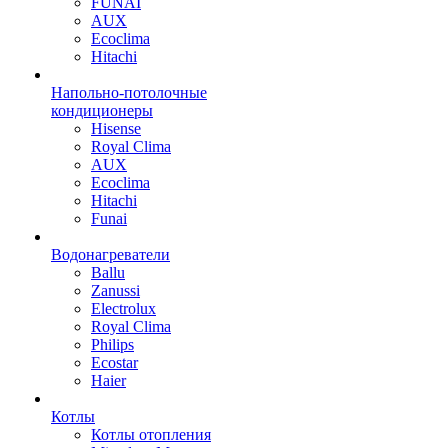
FUNAI
AUX
Ecoclima
Hitachi
Напольно-потолочные
кондиционеры
Hisense
Royal Clima
AUX
Ecoclima
Hitachi
Funai
Водонагреватели
Ballu
Zanussi
Electrolux
Royal Clima
Philips
Ecostar
Haier
Котлы
Котлы отопления