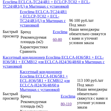
Ecoclima ECLCA-TC24/4R1 + ECLCP-TC02 + ECL-
TC24/4R1(U) в Мытищах с установкой
Ecoclima ECLCA-TC24/4R1
+ ECLCP-TC02 + ECL-
96 100
руб.
/шт
TC24/4R1(U) в Мытищах с
Под заказ
установкой
Наши менеджеры
Быстрый
Бренд
Ecoclima
обязательно свяжутся
просмотр
Рекомендуемая
с вами и уточнят
60-80
площадь (м2)
условия заказа
Характеристики
Сравнить
Кассетный кондиционер Ecoclima ECLCA-H36/5R1 + ECL-
H36/5R1 + ECMB12 для ECLCA-H24/36/48/60 в Мытищах с
установкой
Кассетный кондиционер
Ecoclima ECLCA-H36/5R1 +
113 100
руб.
/шт
ECL-H36/5R1 + ECMB12 для
Под заказ
ECLCA-H24/36/48/60 в
Наши менеджеры
Мытищах с установкой
Быстрый
обязательно
Бренд
Ecoclima
просмотр
свяжутся с вами и
Рекомендуемая
уточнят условия
80-110
площадь (м2)
заказа