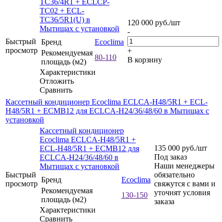
TC36/4R1 + ECLCP-
TC02 + ECL-
TC36/5R1(U) в
120 000
руб.
/шт
Мытищах с установкой
-
Быстрый
Бренд
Ecoclima
просмотр
+
Рекомендуемая
80-110
В корзину
площадь (м2)
Характеристики
Отложить
Сравнить
Кассетный кондиционер Ecoclima ECLCA-H48/5R1 + ECL-
H48/5R1 + ECMB12 для ECLCA-H24/36/48/60 в Мытищах с
установкой
Кассетный кондиционер
Ecoclima ECLCA-H48/5R1 +
135 000
руб.
/шт
ECL-H48/5R1 + ECMB12 для
Под заказ
ECLCA-H24/36/48/60 в
Наши менеджеры
Мытищах с установкой
Быстрый
обязательно
Бренд
Ecoclima
просмотр
свяжутся с вами и
Рекомендуемая
уточнят условия
130-150
площадь (м2)
заказа
Характеристики
Сравнить