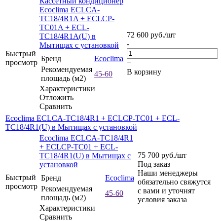
Кассетный кондиционер
Ecoclima ECLCA-
TC18/4R1A + ECLCP-
TC01A + ECL-
72 600
руб.
/шт
TC18/4R1A(U) в
-
Мытищах с установкой
Быстрый
Бренд
Ecoclima
просмотр
+
Рекомендуемая
В корзину
45-60
площадь (м2)
Характеристики
Отложить
Сравнить
Ecoclima ECLCA-TC18/4R1 + ECLCP-TC01 + ECL-
TC18/4R1(U) в Мытищах с установкой
Ecoclima ECLCA-TC18/4R1
+ ECLCP-TC01 + ECL-
75 700
руб.
/шт
TC18/4R1(U) в Мытищах с
Под заказ
установкой
Наши менеджеры
Быстрый
Бренд
Ecoclima
обязательно свяжутся
просмотр
Рекомендуемая
с вами и уточнят
45-60
площадь (м2)
условия заказа
Характеристики
Сравнить