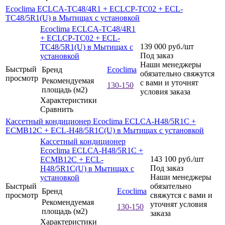
Ecoclima ECLCA-TC48/4R1 + ECLCP-TC02 + ECL-
TC48/5R1(U) в Мытищах с установкой
Ecoclima ECLCA-TC48/4R1
+ ECLCP-TC02 + ECL-
139 000
руб.
/шт
TC48/5R1(U) в Мытищах с
Под заказ
установкой
Наши менеджеры
Быстрый
Бренд
Ecoclima
обязательно свяжутся
просмотр
Рекомендуемая
с вами и уточнят
130-150
площадь (м2)
условия заказа
Характеристики
Сравнить
Кассетный кондиционер Ecoclima ECLCA-H48/5R1C +
ECMB12C + ECL-H48/5R1C(U) в Мытищах с установкой
Кассетный кондиционер
Ecoclima ECLCA-H48/5R1C +
143 100
руб.
/шт
ECMB12C + ECL-
Под заказ
H48/5R1C(U) в Мытищах с
Наши менеджеры
установкой
Быстрый
обязательно
Бренд
Ecoclima
просмотр
свяжутся с вами и
Рекомендуемая
уточнят условия
130-150
площадь (м2)
заказа
Характеристики