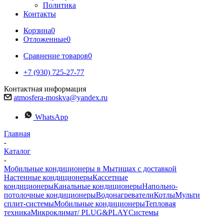
Политика
Контакты
Корзина
0
Отложенные
0
Сравнение товаров
0
+7 (930) 725-27-77
Контактная информация
atmosfera-moskva@yandex.ru
WhatsApp
Главная
-
Каталог
-
Мобильные кондиционеры в Мытищах с доставкой
Настенные кондиционеры
Кассетные
кондиционеры
Канальные кондиционеры
Напольно-
потолочные кондиционеры
Водонагреватели
Котлы
Мульти
сплит-системы
Мобильные кондиционеры
Тепловая
техника
Микроклимат/ PLUG&PLAY
Системы