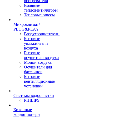
обогреватели
Водяные
тепловентиляторы
Тепловые завесы
Микроклимат/
PLUG&PLAY
Воздухоочистители
Бытовые
увлажнители
воздуха
Бытовые
осушители воздуха
Мойки воздуха
Осушители для
бассейнов
Бытовые
вентиляционные
установки
Системы водоочистки
PHILIPS
Колонные
кондиционеры