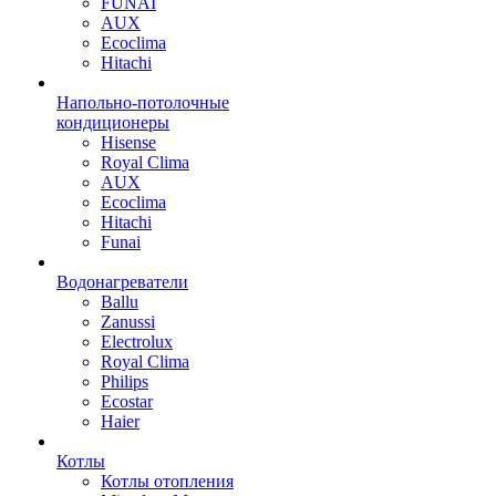
FUNAI
AUX
Ecoclima
Hitachi
Напольно-потолочные
кондиционеры
Hisense
Royal Clima
AUX
Ecoclima
Hitachi
Funai
Водонагреватели
Ballu
Zanussi
Electrolux
Royal Clima
Philips
Ecostar
Haier
Котлы
Котлы отопления