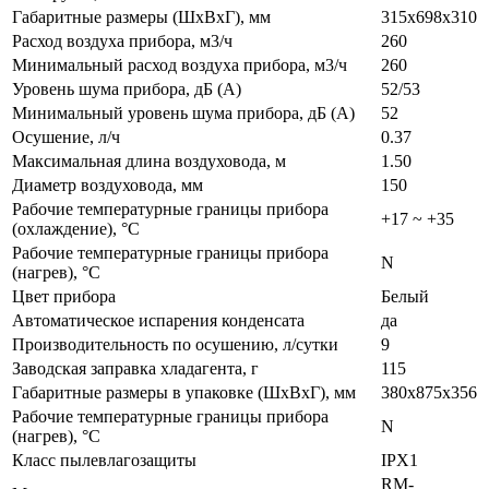
Габаритные размеры (ШxВxГ), мм
315x698x310
Расход воздуха прибора, м3/ч
260
Минимальный расход воздуха прибора, м3/ч
260
Уровень шума прибора, дБ (A)
52/53
Минимальный уровень шума прибора, дБ (A)
52
Осушение, л/ч
0.37
Максимальная длина воздуховода, м
1.50
Диаметр воздуховода, мм
150
Рабочие температурные границы прибора
+17 ~ +35
(охлаждение), °C
Рабочие температурные границы прибора
N
(нагрев), °C
Цвет прибора
Белый
Автоматическое испарения конденсата
да
Производительность по осушению, л/сутки
9
Заводская заправка хладагента, г
115
Габаритные размеры в упаковке (ШxВxГ), мм
380x875x356
Рабочие температурные границы прибора
N
(нагрев), °C
Класс пылевлагозащиты
IPX1
RM-