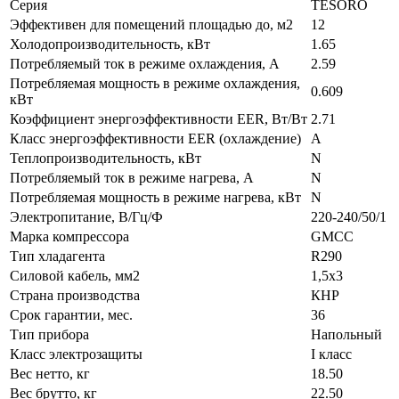
Серия
TESORO
Эффективен для помещений площадью до, м2
12
Холодопроизводительность, кВт
1.65
Потребляемый ток в режиме охлаждения, A
2.59
Потребляемая мощность в режиме охлаждения,
0.609
кВт
Коэффициент энергоэффективности EER, Вт/Вт
2.71
Класс энергоэффективности EER (охлаждение)
A
Теплопроизводительность, кВт
N
Потребляемый ток в режиме нагрева, A
N
Потребляемая мощность в режиме нагрева, кВт
N
Электропитание, В/Гц/Ф
220-240/50/1
Марка компрессора
GMCC
Тип хладагента
R290
Силовой кабель, мм2
1,5х3
Страна производства
КНР
Срок гарантии, мес.
36
Тип прибора
Напольный
Класс электрозащиты
I класс
Вес нетто, кг
18.50
Вес брутто, кг
22.50