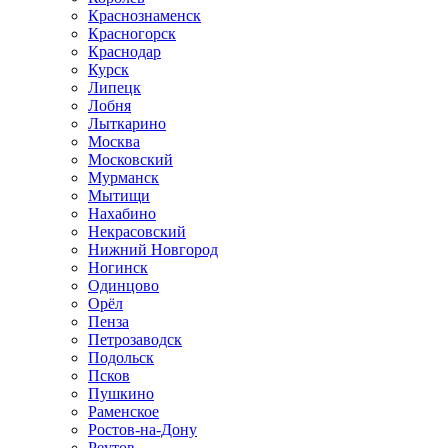
Краснознаменск
Красногорск
Краснодар
Курск
Липецк
Лобня
Лыткарино
Москва
Московский
Мурманск
Мытищи
Нахабино
Некрасовский
Нижний Новгород
Ногинск
Одинцово
Орёл
Пенза
Петрозаводск
Подольск
Псков
Пушкино
Раменское
Ростов-на-Дону
Реутов