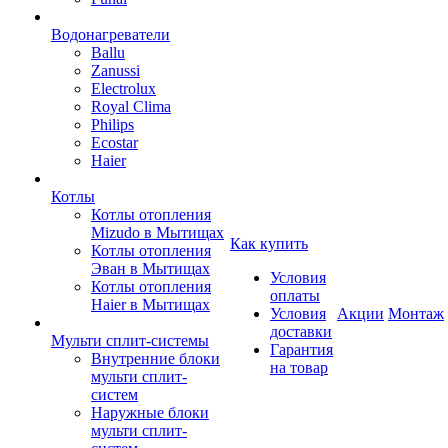
Водонагреватели
Ballu
Zanussi
Electrolux
Royal Clima
Philips
Ecostar
Haier
Котлы
Котлы отопления
Mizudo в Мытищах
Как купить
Котлы отопления
Эван в Мытищах
Условия
Котлы отопления
оплаты
Haier в Мытищах
Условия
Акции
Монтаж
доставки
Мульти сплит-системы
Гарантия
Внутренние блоки
на товар
мульти сплит-
систем
Наружные блоки
мульти сплит-