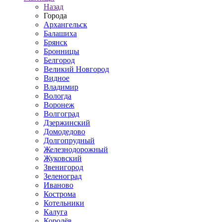
Назад
Города
Архангельск
Балашиха
Брянск
Бронницы
Белгород
Великий Новгород
Видное
Владимир
Вологда
Воронеж
Волгоград
Дзержинский
Домодедово
Долгопрудный
Железнодорожный
Жуковский
Звенигород
Зеленоград
Иваново
Кострома
Котельники
Калуга
Королёв