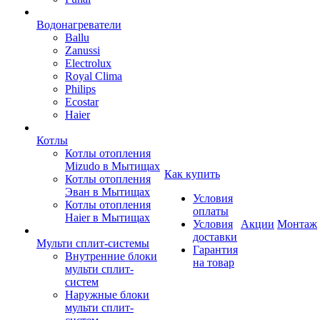
Водонагреватели
Ballu
Zanussi
Electrolux
Royal Clima
Philips
Ecostar
Haier
Котлы
Котлы отопления
Mizudo в Мытищах
Как купить
Котлы отопления
Эван в Мытищах
Условия
Котлы отопления
оплаты
Haier в Мытищах
Условия
Акции
Монтаж
доставки
Мульти сплит-системы
Гарантия
Внутренние блоки
на товар
мульти сплит-
систем
Наружные блоки
мульти сплит-