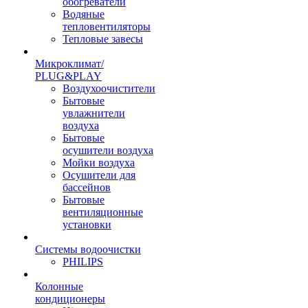
обогреватели
Водяные
тепловентиляторы
Тепловые завесы
Микроклимат/
PLUG&PLAY
Воздухоочистители
Бытовые
увлажнители
воздуха
Бытовые
осушители воздуха
Мойки воздуха
Осушители для
бассейнов
Бытовые
вентиляционные
установки
Системы водоочистки
PHILIPS
Колонные
кондиционеры