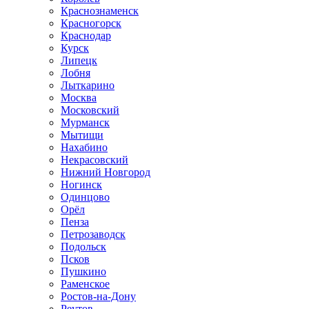
Краснознаменск
Красногорск
Краснодар
Курск
Липецк
Лобня
Лыткарино
Москва
Московский
Мурманск
Мытищи
Нахабино
Некрасовский
Нижний Новгород
Ногинск
Одинцово
Орёл
Пенза
Петрозаводск
Подольск
Псков
Пушкино
Раменское
Ростов-на-Дону
Реутов