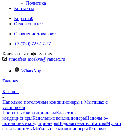
Политика
Контакты
Корзина
0
Отложенные
0
Сравнение товаров
0
+7 (930) 725-27-77
Контактная информация
atmosfera-moskva@yandex.ru
WhatsApp
Главная
-
Каталог
-
Напольно-потолочные кондиционеры в Мытищах с
установкой
Настенные кондиционеры
Кассетные
кондиционеры
Канальные кондиционеры
Напольно-
потолочные кондиционеры
Водонагреватели
Котлы
Мульти
сплит-системы
Мобильные кондиционеры
Тепловая