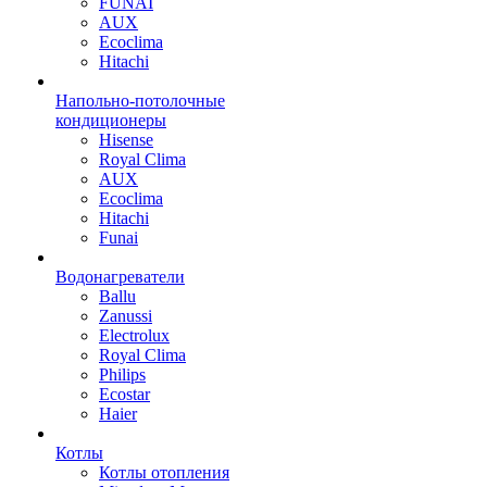
FUNAI
AUX
Ecoclima
Hitachi
Напольно-потолочные
кондиционеры
Hisense
Royal Clima
AUX
Ecoclima
Hitachi
Funai
Водонагреватели
Ballu
Zanussi
Electrolux
Royal Clima
Philips
Ecostar
Haier
Котлы
Котлы отопления