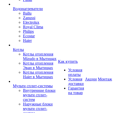
Водонагреватели
Ballu
Zanussi
Electrolux
Royal Clima
Philips
Ecostar
Haier
Котлы
Котлы отопления
Mizudo в Мытищах
Как купить
Котлы отопления
Эван в Мытищах
Условия
Котлы отопления
оплаты
Haier в Мытищах
Условия
Акции
Монтаж
доставки
Мульти сплит-системы
Гарантия
Внутренние блоки
на товар
мульти сплит-
систем
Наружные блоки
мульти сплит-