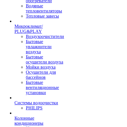
обогреватели
Водяные
тепловентиляторы
Тепловые завесы
Микроклимат/
PLUG&PLAY
Воздухоочистители
Бытовые
увлажнители
воздуха
Бытовые
осушители воздуха
Мойки воздуха
Осушители для
бассейнов
Бытовые
вентиляционные
установки
Системы водоочистки
PHILIPS
Колонные
кондиционеры