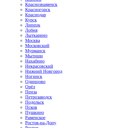
Краснознаменск
Красногорск
Краснодар
Курск
Липецк
Лобня
Лыткарино
Москва
Московский
Мурманск
Мытищи
Нахабино
Некрасовский
Нижний Новгород
Ногинск
Одинцово
Орёл
Пенза
Петрозаводск
Подольск
Псков
Пушкино
Раменское
Ростов-на-Дону
Реутов