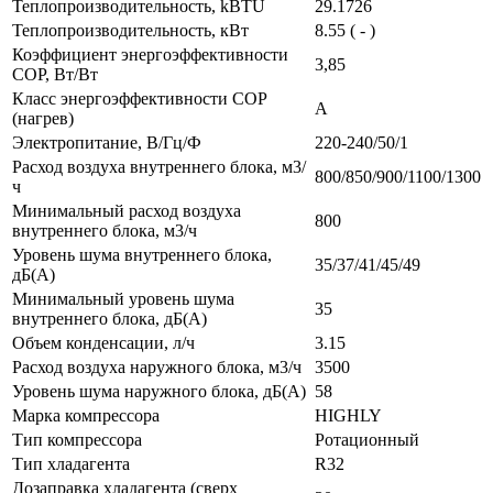
Теплопроизводительность, kBTU
29.1726
Теплопроизводительность, кВт
8.55 ( - )
Коэффициент энергоэффективности
3,85
COP, Вт/Вт
Класс энергоэффективности COP
A
(нагрев)
Электропитание, В/Гц/Ф
220-240/50/1
Расход воздуха внутреннего блока, м3/
800/850/900/1100/1300
ч
Минимальный расход воздуха
800
внутреннего блока, м3/ч
Уровень шума внутреннего блока,
35/37/41/45/49
дБ(А)
Минимальный уровень шума
35
внутреннего блока, дБ(А)
Объем конденсации, л/ч
3.15
Расход воздуха наружного блока, м3/ч
3500
Уровень шума наружного блока, дБ(А)
58
Марка компрессора
HIGHLY
Тип компрессора
Ротационный
Тип хладагента
R32
Дозаправка хладагента (сверх