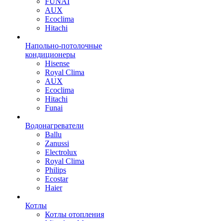
FUNAI
AUX
Ecoclima
Hitachi
Напольно-потолочные
кондиционеры
Hisense
Royal Clima
AUX
Ecoclima
Hitachi
Funai
Водонагреватели
Ballu
Zanussi
Electrolux
Royal Clima
Philips
Ecostar
Haier
Котлы
Котлы отопления