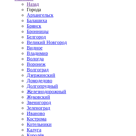
Назад
Города
Архангельск
Балашиха
Брянск
Бронницы
Белгород
Великий Новгород
Видное
Владимир
Вологда
Воронеж
Волгоград
Дзержинский
Домодедово
Долгопрудный
Железнодорожный
Жуковский
Звенигород
Зеленоград
Иваново
Кострома
Котельники
Калуга
Королёв