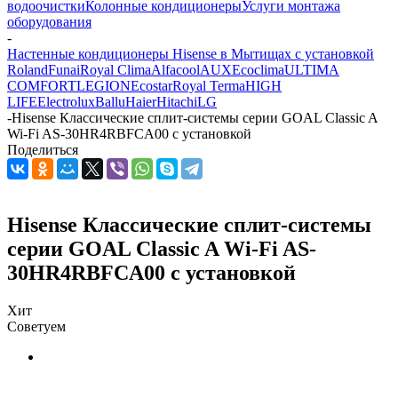
водоочистки
Колонные кондиционеры
Услуги монтажа
оборудования
-
Настенные кондиционеры Hisense в Мытищах с установкой
Roland
Funai
Royal Clima
Alfacool
AUX
Ecoclima
ULTIMA
COMFORT
LEGION
Ecostar
Royal Terma
HIGH
LIFE
Electrolux
Ballu
Haier
Hitachi
LG
-
Hisense Классические сплит-системы серии GOAL Classic A
Wi-Fi AS-30HR4RBFCA00 с установкой
Поделиться
Hisense Классические сплит-системы
серии GOAL Classic A Wi-Fi AS-
30HR4RBFCA00 с установкой
Хит
Советуем