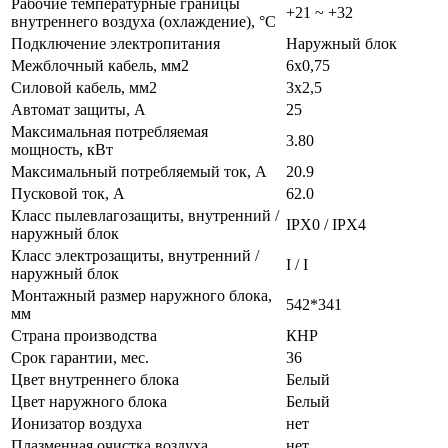
Рабочие температурные границы
+21 ~ +32
внутреннего воздуха (охлаждение), °C
Подключение электропитания
Наружный блок
Межблочный кабель, мм2
6x0,75
Силовой кабель, мм2
3x2,5
Автомат защиты, А
25
Максимальная потребляемая
3.80
мощность, кВт
Максимальный потребляемый ток, А
20.9
Пусковой ток, А
62.0
Класс пылевлагозащиты, внутренний /
IPX0 / IPX4
наружный блок
Класс электрозащиты, внутренний /
I / I
наружный блок
Монтажный размер наружного блока,
542*341
мм
Страна производства
КНР
Срок гарантии, мес.
36
Цвет внутреннего блока
Белый
Цвет наружного блока
Белый
Ионизатор воздуха
нет
Плазменная очистка воздуха
нет