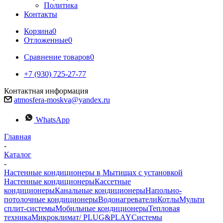
Политика
Контакты
Корзина
0
Отложенные
0
Сравнение товаров
0
+7 (930) 725-27-77
Контактная информация
atmosfera-moskva@yandex.ru
WhatsApp
Главная
-
Каталог
-
Настенные кондиционеры в Мытищах с установкой
Настенные кондиционеры
Кассетные
кондиционеры
Канальные кондиционеры
Напольно-
потолочные кондиционеры
Водонагреватели
Котлы
Мульти
сплит-системы
Мобильные кондиционеры
Тепловая
техника
Микроклимат/ PLUG&PLAY
Системы