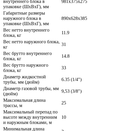
внутреннего блока в
981x375x275
упаковке (ШxВxГ), мм
Габаритные размеры
наружного блока в
890x628x385
упаковке (ШxВxГ), мм
Вес нетто внутреннего
11.9
блока, кг
Вес нетто наружного блока,
31
кг
Вес брутто внутреннего
14.8
блока, кг
Вес брутто наружного
33
блока, кг
Диаметр жидкостной
6.35 (1/4")
трубы, мм (дюйм)
Диаметр газовой трубы, мм
9,53 (3/8")
(дюйм)
Максимальная длина
25
трассы, м
Максимальный перепад по
высоте между внутренним
10
и наружным блоками, м
Минимальная длина