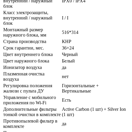
внутренний / наружный
IPX0 / IPX4
блок
Класс электрозащиты,
внутренний / наружный
I / I
блок
Монтажный размер
516*314
наружного блока, мм
Страна производства
КНР
Срок гарантии, мес.
36+24
Цвет внутреннего блока
Черный
Цвет наружного блока
Белый
Ионизатор воздуха
да
Плазменная очистка
нет
воздуха
Регулировка положения
Горизонтальные +
жалюзи с пульта ДУ
Вертикальные
Управление c мобильного
Есть
приложения по Wi-Fi
Дополнительные фильтры
Active Carbon (1 шт) + Silver Ion
тонкой очистки в комплекте
(1 шт)
Противопылевой фильтр в
да
комплекте