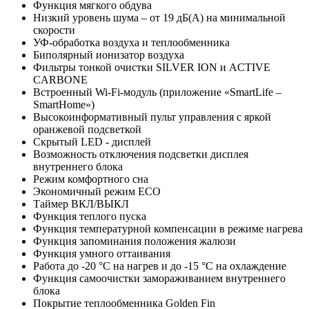
Функция мягкого обдува
Низкий уровень шума – от 19 дБ(А) на минимальной
скорости
УФ-обработка воздуха и теплообменника
Биполярный ионизатор воздуха
Фильтры тонкой очистки SILVER ION и ACTIVE
CARBONE
Встроенный Wi-Fi-модуль (приложение «SmartLife –
SmartHome»)
Высокоинформативный пульт управления с яркой
оранжевой подсветкой
Скрытый LED - дисплей
Возможность отключения подсветки дисплея
внутреннего блока
Режим комфортного сна
Экономичный режим ECO
Таймер ВКЛ/ВЫКЛ
Функция теплого пуска
Функция температурной компенсации в режиме нагрева
Функция запоминания положения жалюзи
Функция умного оттаивания
Работа до -20 °C на нагрев и до -15 °C на охлаждение
Функция самоочистки замораживанием внутреннего
блока
Покрытие теплообменника Golden Fin