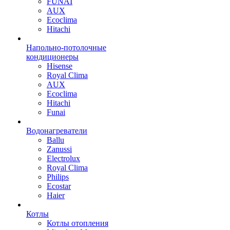
FUNAI
AUX
Ecoclima
Hitachi
Напольно-потолочные
кондиционеры
Hisense
Royal Clima
AUX
Ecoclima
Hitachi
Funai
Водонагреватели
Ballu
Zanussi
Electrolux
Royal Clima
Philips
Ecostar
Haier
Котлы
Котлы отопления