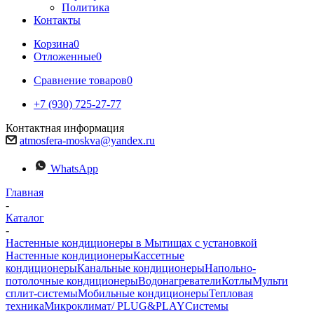
Политика
Контакты
Корзина
0
Отложенные
0
Сравнение товаров
0
+7 (930) 725-27-77
Контактная информация
atmosfera-moskva@yandex.ru
WhatsApp
Главная
-
Каталог
-
Настенные кондиционеры в Мытищах с установкой
Настенные кондиционеры
Кассетные
кондиционеры
Канальные кондиционеры
Напольно-
потолочные кондиционеры
Водонагреватели
Котлы
Мульти
сплит-системы
Мобильные кондиционеры
Тепловая
техника
Микроклимат/ PLUG&PLAY
Системы