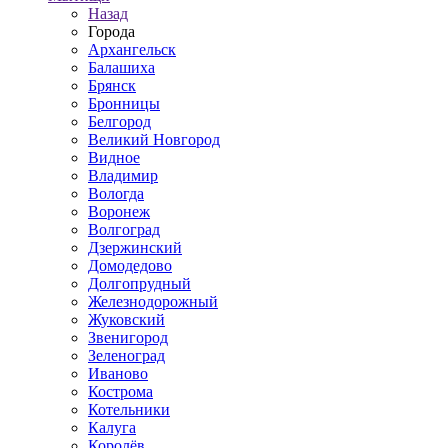
Назад
Города
Архангельск
Балашиха
Брянск
Бронницы
Белгород
Великий Новгород
Видное
Владимир
Вологда
Воронеж
Волгоград
Дзержинский
Домодедово
Долгопрудный
Железнодорожный
Жуковский
Звенигород
Зеленоград
Иваново
Кострома
Котельники
Калуга
Королёв