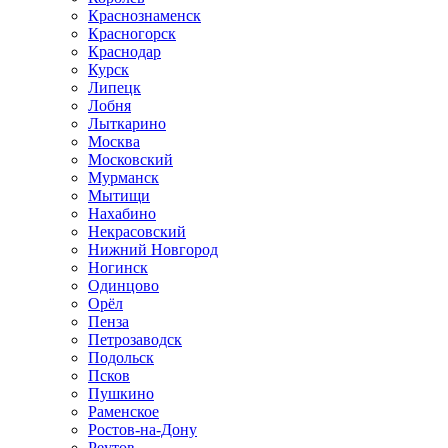
Краснознаменск
Красногорск
Краснодар
Курск
Липецк
Лобня
Лыткарино
Москва
Московский
Мурманск
Мытищи
Нахабино
Некрасовский
Нижний Новгород
Ногинск
Одинцово
Орёл
Пенза
Петрозаводск
Подольск
Псков
Пушкино
Раменское
Ростов-на-Дону
Реутов