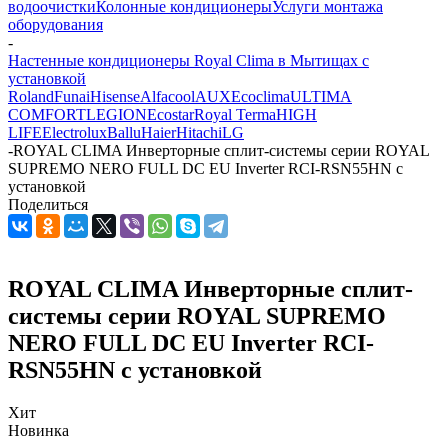
водоочистки
Колонные кондиционеры
Услуги монтажа
оборудования
-
Настенные кондиционеры Royal Clima в Мытищах с
установкой
Roland
Funai
Hisense
Alfacool
AUX
Ecoclima
ULTIMA
COMFORT
LEGION
Ecostar
Royal Terma
HIGH
LIFE
Electrolux
Ballu
Haier
Hitachi
LG
-
ROYAL CLIMA Инверторные сплит-системы серии ROYAL
SUPREMO NERO FULL DC EU Inverter RCI-RSN55HN с
установкой
Поделиться
ROYAL CLIMA Инверторные сплит-
системы серии ROYAL SUPREMO
NERO FULL DC EU Inverter RCI-
RSN55HN с установкой
Хит
Новинка