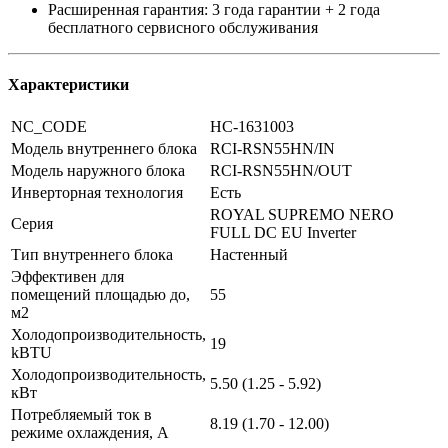
Расширенная гарантия: 3 года гарантии + 2 года
бесплатного сервисного обслуживания
Характеристики
NC_CODE
НС-1631003
Модель внутреннего блока
RCI-RSN55HN/IN
Модель наружного блока
RCI-RSN55HN/OUT
Инверторная технология
Есть
ROYAL SUPREMO NERO
Серия
FULL DC EU Inverter
Тип внутреннего блока
Настенный
Эффективен для
помещений площадью до,
55
м2
Холодопроизводительность,
19
kBTU
Холодопроизводительность,
5.50 (1.25 - 5.92)
кВт
Потребляемый ток в
8.19 (1.70 - 12.00)
режиме охлаждения, A