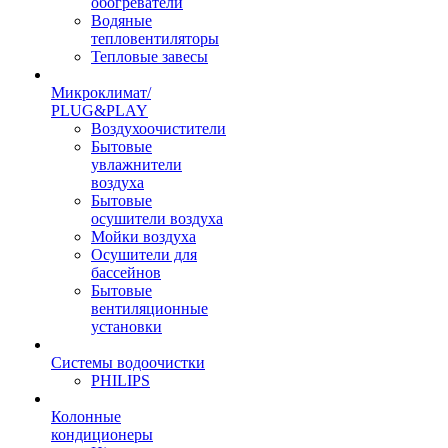
обогреватели
Водяные
тепловентиляторы
Тепловые завесы
Микроклимат/
PLUG&PLAY
Воздухоочистители
Бытовые
увлажнители
воздуха
Бытовые
осушители воздуха
Мойки воздуха
Осушители для
бассейнов
Бытовые
вентиляционные
установки
Системы водоочистки
PHILIPS
Колонные
кондиционеры