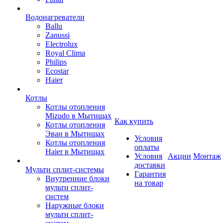
Водонагреватели
Ballu
Zanussi
Electrolux
Royal Clima
Philips
Ecostar
Haier
Котлы
Котлы отопления
Mizudo в Мытищах
Как купить
Котлы отопления
Эван в Мытищах
Условия
Котлы отопления
оплаты
Haier в Мытищах
Условия
Акции
Монтаж
доставки
Мульти сплит-системы
Гарантия
Внутренние блоки
на товар
мульти сплит-
систем
Наружные блоки
мульти сплит-