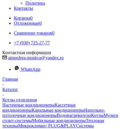
Политика
Контакты
Корзина
0
Отложенные
0
Сравнение товаров
0
+7 (930) 725-27-77
Контактная информация
atmosfera-moskva@yandex.ru
WhatsApp
Главная
-
Каталог
-
Котлы отопления
Настенные кондиционеры
Кассетные
кондиционеры
Канальные кондиционеры
Напольно-
потолочные кондиционеры
Водонагреватели
Котлы
Мульти
сплит-системы
Мобильные кондиционеры
Тепловая
техника
Микроклимат/ PLUG&PLAY
Системы