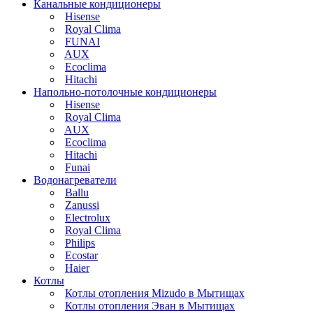
Канальные кондиционеры
Hisense
Royal Clima
FUNAI
AUX
Ecoclima
Hitachi
Напольно-потолочные кондиционеры
Hisense
Royal Clima
AUX
Ecoclima
Hitachi
Funai
Водонагреватели
Ballu
Zanussi
Electrolux
Royal Clima
Philips
Ecostar
Haier
Котлы
Котлы отопления Mizudo в Мытищах
Котлы отопления Эван в Мытищах