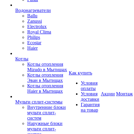
Водонагреватели
Ballu
Zanussi
Electrolux
Royal Clima
Philips
Ecostar
Haier
Котлы
Котлы отопления
Mizudo в Мытищах
Как купить
Котлы отопления
Эван в Мытищах
Условия
Котлы отопления
оплаты
Haier в Мытищах
Условия
Акции
Монтаж
доставки
Мульти сплит-системы
Гарантия
Внутренние блоки
на товар
мульти сплит-
систем
Наружные блоки
мульти сплит-