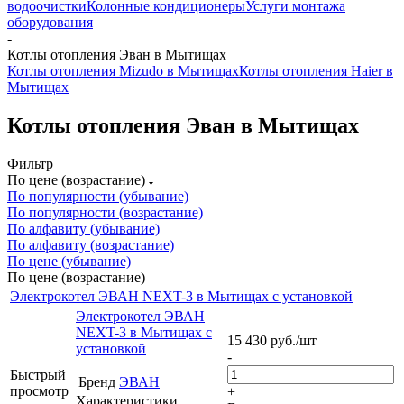
водоочистки
Колонные кондиционеры
Услуги монтажа
оборудования
-
Котлы отопления Эван в Мытищах
Котлы отопления Mizudo в Мытищах
Котлы отопления Haier в
Мытищах
Котлы отопления Эван в Мытищах
Фильтр
По цене (возрастание)
По популярности (убывание)
По популярности (возрастание)
По алфавиту (убывание)
По алфавиту (возрастание)
По цене (убывание)
По цене (возрастание)
Электрокотел ЭВАН NEXT-3 в Мытищах с установкой
Электрокотел ЭВАН
NEXT-3 в Мытищах с
15 430
руб.
/шт
установкой
-
Быстрый
Бренд
ЭВАН
просмотр
+
Характеристики