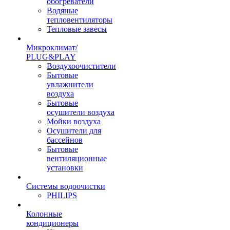
обогреватели
Водяные
тепловентиляторы
Тепловые завесы
Микроклимат/
PLUG&PLAY
Воздухоочистители
Бытовые
увлажнители
воздуха
Бытовые
осушители воздуха
Мойки воздуха
Осушители для
бассейнов
Бытовые
вентиляционные
установки
Системы водоочистки
PHILIPS
Колонные
кондиционеры