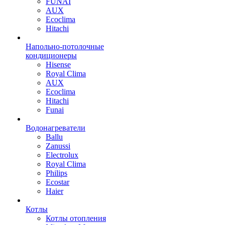
FUNAI
AUX
Ecoclima
Hitachi
Напольно-потолочные
кондиционеры
Hisense
Royal Clima
AUX
Ecoclima
Hitachi
Funai
Водонагреватели
Ballu
Zanussi
Electrolux
Royal Clima
Philips
Ecostar
Haier
Котлы
Котлы отопления