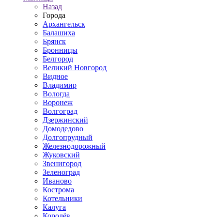
Назад
Города
Архангельск
Балашиха
Брянск
Бронницы
Белгород
Великий Новгород
Видное
Владимир
Вологда
Воронеж
Волгоград
Дзержинский
Домодедово
Долгопрудный
Железнодорожный
Жуковский
Звенигород
Зеленоград
Иваново
Кострома
Котельники
Калуга
Королёв