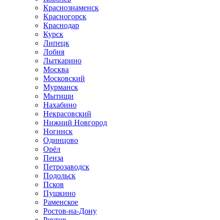
Краснознаменск
Красногорск
Краснодар
Курск
Липецк
Лобня
Лыткарино
Москва
Московский
Мурманск
Мытищи
Нахабино
Некрасовский
Нижний Новгород
Ногинск
Одинцово
Орёл
Пенза
Петрозаводск
Подольск
Псков
Пушкино
Раменское
Ростов-на-Дону
Реутов