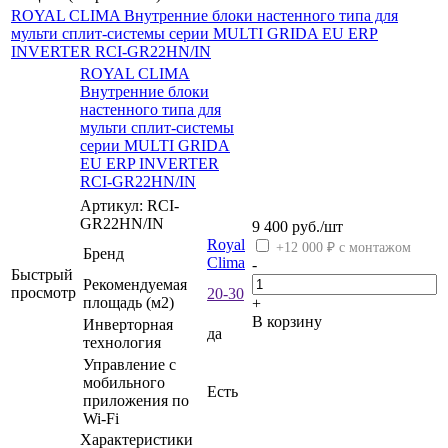
ROYAL CLIMA Внутренние блоки настенного типа для
мульти сплит-системы серии MULTI GRIDA EU ERP
INVERTER RCI-GR22HN/IN
ROYAL CLIMA
Внутренние блоки
настенного типа для
мульти сплит-системы
серии MULTI GRIDA
EU ERP INVERTER
RCI-GR22HN/IN
Артикул: RCI-
GR22HN/IN
9 400
руб.
/шт
Royal
+12 000 ₽ с монтажом
Бренд
Clima
-
Быстрый
Рекомендуемая
просмотр
20-30
площадь (м2)
+
В корзину
Инверторная
да
технология
Управление c
мобильного
Есть
приложения по
Wi-Fi
Характеристики