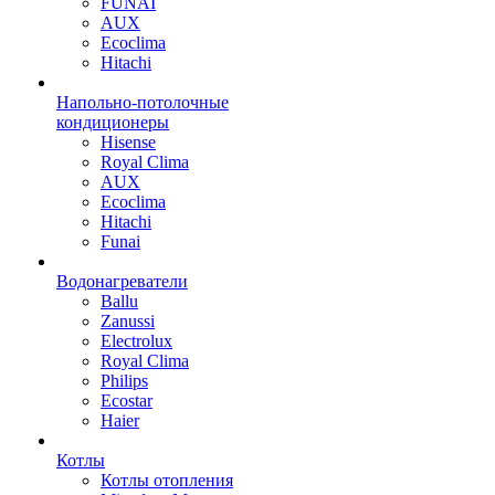
FUNAI
AUX
Ecoclima
Hitachi
Напольно-потолочные
кондиционеры
Hisense
Royal Clima
AUX
Ecoclima
Hitachi
Funai
Водонагреватели
Ballu
Zanussi
Electrolux
Royal Clima
Philips
Ecostar
Haier
Котлы
Котлы отопления