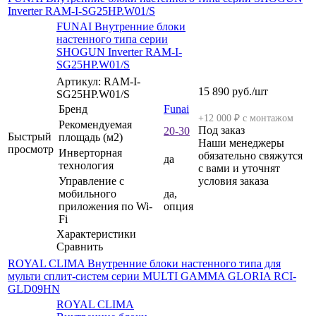
Inverter RAM-I-SG25HP.W01/S
FUNAI Внутренние блоки
настенного типа серии
SHOGUN Inverter RAM-I-
SG25HP.W01/S
Артикул: RAM-I-
15 890
руб.
/шт
SG25HP.W01/S
Бренд
Funai
+12 000 ₽ с монтажом
Рекомендуемая
Под заказ
20-30
Быстрый
площадь (м2)
Наши менеджеры
просмотр
Инверторная
обязательно свяжутся
да
технология
с вами и уточнят
Управление c
условия заказа
мобильного
да,
приложения по Wi-
опция
Fi
Характеристики
Сравнить
ROYAL CLIMA Внутренние блоки настенного типа для
мульти сплит-систем серии MULTI GAMMA GLORIA RCI-
GLD09HN
ROYAL CLIMA