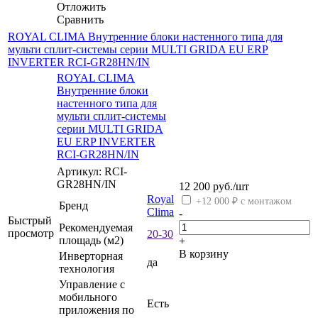
Отложить
Сравнить
ROYAL CLIMA Внутренние блоки настенного типа для
мульти сплит-системы серии MULTI GRIDA EU ERP
INVERTER RCI-GR28HN/IN
ROYAL CLIMA
Внутренние блоки
настенного типа для
мульти сплит-системы
серии MULTI GRIDA
EU ERP INVERTER
RCI-GR28HN/IN
Артикул: RCI-
GR28HN/IN
12 200
руб.
/шт
Royal
+12 000 ₽ с монтажом
Бренд
Clima
-
Быстрый
Рекомендуемая
просмотр
20-30
площадь (м2)
+
В корзину
Инверторная
да
технология
Управление c
мобильного
Есть
приложения по