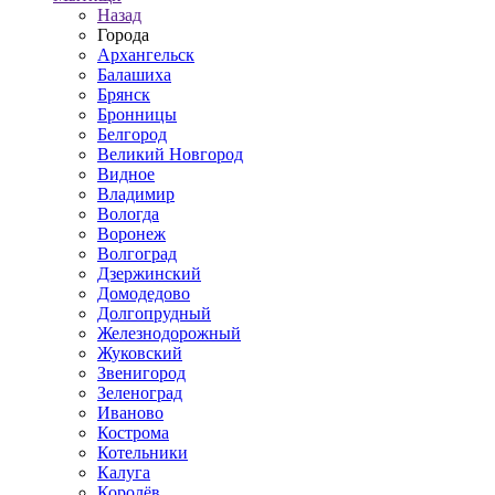
Назад
Города
Архангельск
Балашиха
Брянск
Бронницы
Белгород
Великий Новгород
Видное
Владимир
Вологда
Воронеж
Волгоград
Дзержинский
Домодедово
Долгопрудный
Железнодорожный
Жуковский
Звенигород
Зеленоград
Иваново
Кострома
Котельники
Калуга
Королёв