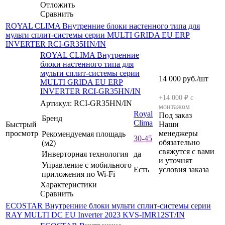
Отложить
Сравнить
ROYAL CLIMA Внутренние блоки настенного типа для
мульти сплит-системы серии MULTI GRIDA EU ERP
INVERTER RCI-GR35HN/IN
ROYAL CLIMA Внутренние
блоки настенного типа для
мульти сплит-системы серии
14 000
руб.
/шт
MULTI GRIDA EU ERP
INVERTER RCI-GR35HN/IN
+14 000 ₽ с
Артикул: RCI-GR35HN/IN
монтажом
Royal
Под заказ
Бренд
Clima
Быстрый
Наши
просмотр
менеджеры
Рекомендуемая площадь
30-45
обязательно
(м2)
свяжутся с вами
Инверторная технология
да
и уточнят
Управление c мобильного
Есть
условия заказа
приложения по Wi-Fi
Характеристики
Сравнить
ECOSTAR Внутренние блоки мульти сплит-системы серии
RAY MULTI DC EU Inverter 2023 KVS-IMR12ST/IN