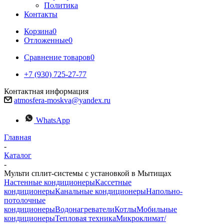
Политика
Контакты
Корзина
0
Отложенные
0
Сравнение товаров
0
+7 (930) 725-27-77
Контактная информация
atmosfera-moskva@yandex.ru
WhatsApp
Главная
-
Каталог
-
Мульти сплит-системы с установкой в Мытищах
Настенные кондиционеры
Кассетные
кондиционеры
Канальные кондиционеры
Напольно-
потолочные
кондиционеры
Водонагреватели
Котлы
Мобильные
кондиционеры
Тепловая техника
Микроклимат/