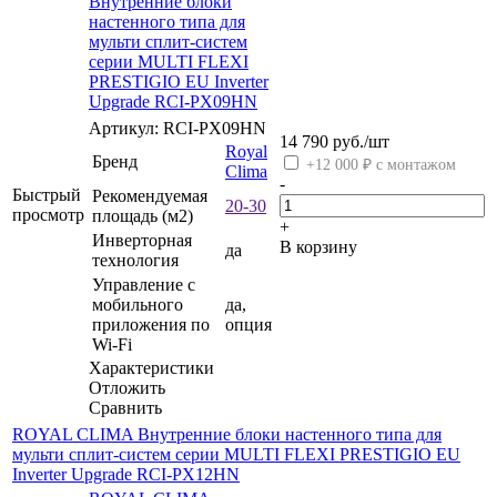
Внутренние блоки
настенного типа для
мульти сплит-систем
серии MULTI FLEXI
PRESTIGIO EU Inverter
Upgrade RCI-PX09HN
Артикул: RCI-PX09HN
14 790
руб.
/шт
Royal
Бренд
+12 000 ₽ с монтажом
Clima
-
Быстрый
Рекомендуемая
20-30
просмотр
площадь (м2)
+
Инверторная
В корзину
да
технология
Управление c
мобильного
да,
приложения по
опция
Wi-Fi
Характеристики
Отложить
Сравнить
ROYAL CLIMA Внутренние блоки настенного типа для
мульти сплит-систем серии MULTI FLEXI PRESTIGIO EU
Inverter Upgrade RCI-PX12HN