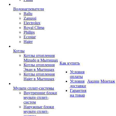
Водонагреватели
Ballu
Zanussi
Electrolux
Royal Clima
Philips
Ecostar
Haier
Котлы
Котлы отопления
Mizudo в Мытищах
Как купить
Котлы отопления
Эван в Мытищах
Условия
Котлы отопления
оплаты
Haier в Мытищах
Условия
Акции
Монтаж
доставки
Мульти сплит-системы
Гарантия
Внутренние блоки
на товар
мульти сплит-
систем
Наружные блоки
мульти сплит-