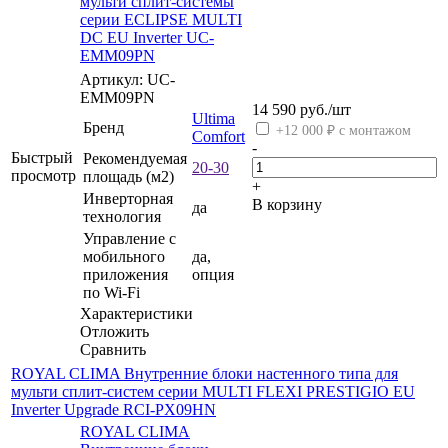
мульти сплит-системы
серии ECLIPSE MULTI
DC EU Inverter UC-
EMM09PN
Артикул: UC-
EMM09PN
14 590
руб.
/шт
Ultima
Бренд
+12 000 ₽ с монтажом
Comfort
-
Быстрый
Рекомендуемая
20-30
просмотр
площадь (м2)
+
Инверторная
В корзину
да
технология
Управление c
мобильного
да,
приложения
опция
по Wi-Fi
Характеристики
Отложить
Сравнить
ROYAL CLIMA Внутренние блоки настенного типа для
мульти сплит-систем серии MULTI FLEXI PRESTIGIO EU
Inverter Upgrade RCI-PX09HN
ROYAL CLIMA