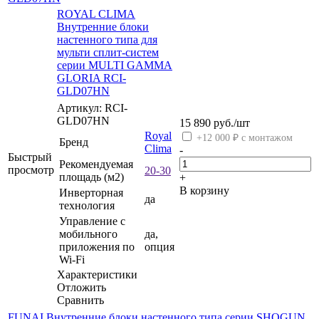
ROYAL CLIMA
Внутренние блоки
настенного типа для
мульти сплит-систем
серии MULTI GAMMA
GLORIA RCI-
GLD07HN
Артикул: RCI-
GLD07HN
15 890
руб.
/шт
Royal
+12 000 ₽ с монтажом
Бренд
Clima
-
Быстрый
Рекомендуемая
просмотр
20-30
площадь (м2)
+
В корзину
Инверторная
да
технология
Управление c
мобильного
да,
приложения по
опция
Wi-Fi
Характеристики
Отложить
Сравнить
FUNAI Внутренние блоки настенного типа серии SHOGUN