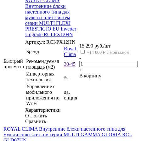
ROYAL CLIMA
Внутренние блоки
настенного типа для
мульти сплит-систем
серии MULTI FLEXI
PRESTIGIO EU Inverter
Upgrade RCI-PX12HN
Артикул: RCI-PX12HN
15 290
руб.
/шт
Royal
Бренд
+14 000 ₽ с монтажом
Clima
-
Быстрый
Рекомендуемая
30-45
просмотр
площадь (м2)
+
Инверторная
В корзину
да
технология
Управление c
мобильного
да,
приложения по
опция
Wi-Fi
Характеристики
Отложить
Сравнить
ROYAL CLIMA Внутренние блоки настенного типа для
мульти сплит-систем серии MULTI GAMMA GLORIA RCI-
GLD07HN