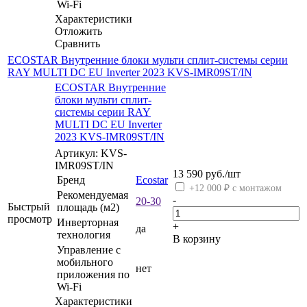
Wi-Fi
Характеристики
Отложить
Сравнить
ECOSTAR Внутренние блоки мульти сплит-системы серии
RAY MULTI DC EU Inverter 2023 KVS-IMR09ST/IN
ECOSTAR Внутренние
блоки мульти сплит-
системы серии RAY
MULTI DC EU Inverter
2023 KVS-IMR09ST/IN
Артикул: KVS-
IMR09ST/IN
13 590
руб.
/шт
Бренд
Ecostar
+12 000 ₽ с монтажом
Рекомендуемая
-
20-30
Быстрый
площадь (м2)
просмотр
Инверторная
+
да
технология
В корзину
Управление c
мобильного
нет
приложения по
Wi-Fi
Характеристики