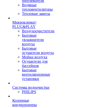
обогреватели
Водяные
тепловентиляторы
Тепловые завесы
Микроклимат/
PLUG&PLAY
Воздухоочистители
Бытовые
увлажнители
воздуха
Бытовые
осушители воздуха
Мойки воздуха
Осушители для
бассейнов
Бытовые
вентиляционные
установки
Системы водоочистки
PHILIPS
Колонные
кондиционеры