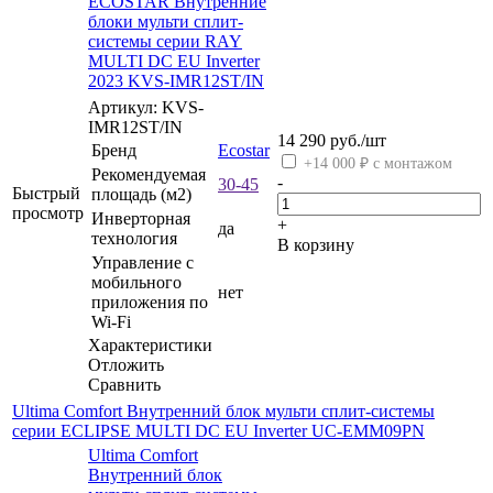
ECOSTAR Внутренние
блоки мульти сплит-
системы серии RAY
MULTI DC EU Inverter
2023 KVS-IMR12ST/IN
Артикул: KVS-
IMR12ST/IN
14 290
руб.
/шт
Бренд
Ecostar
+14 000 ₽ с монтажом
Рекомендуемая
-
30-45
Быстрый
площадь (м2)
просмотр
Инверторная
+
да
технология
В корзину
Управление c
мобильного
нет
приложения по
Wi-Fi
Характеристики
Отложить
Сравнить
Ultima Comfort Внутренний блок мульти сплит-системы
серии ECLIPSE MULTI DC EU Inverter UC-EMM09PN
Ultima Comfort
Внутренний блок