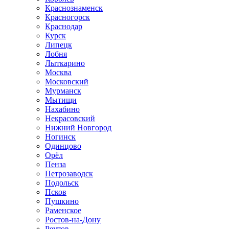
Краснознаменск
Красногорск
Краснодар
Курск
Липецк
Лобня
Лыткарино
Москва
Московский
Мурманск
Мытищи
Нахабино
Некрасовский
Нижний Новгород
Ногинск
Одинцово
Орёл
Пенза
Петрозаводск
Подольск
Псков
Пушкино
Раменское
Ростов-на-Дону
Реутов