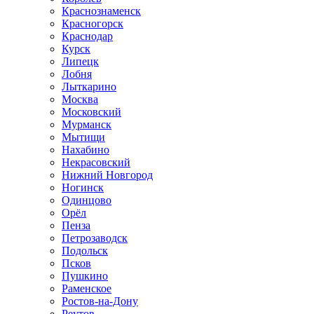
Краснознаменск
Красногорск
Краснодар
Курск
Липецк
Лобня
Лыткарино
Москва
Московский
Мурманск
Мытищи
Нахабино
Некрасовский
Нижний Новгород
Ногинск
Одинцово
Орёл
Пенза
Петрозаводск
Подольск
Псков
Пушкино
Раменское
Ростов-на-Дону
Реутов