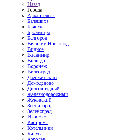
Назад
Города
Архангельск
Балашиха
Брянск
Бронницы
Белгород
Великий Новгород
Видное
Владимир
Вологда
Воронеж
Волгоград
Дзержинский
Домодедово
Долгопрудный
Железнодорожный
Жуковский
Звенигород
Зеленоград
Иваново
Кострома
Котельники
Калуга
Королёв