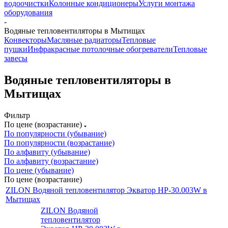
водоочистки
Колонные кондиционеры
Услуги монтажа
оборудования
-
Водяные тепловентиляторы в Мытищах
Конвекторы
Масляные радиаторы
Тепловые
пушки
Инфракрасные потолочные обогреватели
Тепловые
завесы
Водяные тепловентиляторы в
Мытищах
Фильтр
По цене (возрастание)
По популярности (убывание)
По популярности (возрастание)
По алфавиту (убывание)
По алфавиту (возрастание)
По цене (убывание)
По цене (возрастание)
ZILON Водяной тепловентилятор Экватор HP-30.003W в
Мытищах
ZILON Водяной
тепловентилятор