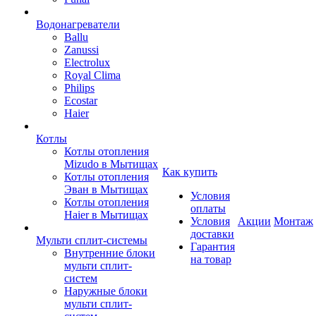
Водонагреватели
Ballu
Zanussi
Electrolux
Royal Clima
Philips
Ecostar
Haier
Котлы
Котлы отопления
Mizudo в Мытищах
Как купить
Котлы отопления
Эван в Мытищах
Условия
Котлы отопления
оплаты
Haier в Мытищах
Условия
Акции
Монтаж
доставки
Мульти сплит-системы
Гарантия
Внутренние блоки
на товар
мульти сплит-
систем
Наружные блоки
мульти сплит-