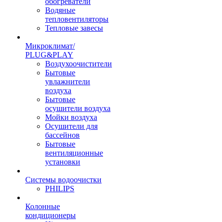
обогреватели
Водяные
тепловентиляторы
Тепловые завесы
Микроклимат/
PLUG&PLAY
Воздухоочистители
Бытовые
увлажнители
воздуха
Бытовые
осушители воздуха
Мойки воздуха
Осушители для
бассейнов
Бытовые
вентиляционные
установки
Системы водоочистки
PHILIPS
Колонные
кондиционеры