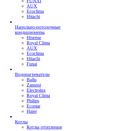
FUNAI
AUX
Ecoclima
Hitachi
Напольно-потолочные
кондиционеры
Hisense
Royal Clima
AUX
Ecoclima
Hitachi
Funai
Водонагреватели
Ballu
Zanussi
Electrolux
Royal Clima
Philips
Ecostar
Haier
Котлы
Котлы отопления