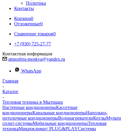
Политика
Контакты
Корзина
0
Отложенные
0
Сравнение товаров
0
+7 (930) 725-27-77
Контактная информация
atmosfera-moskva@yandex.ru
WhatsApp
Главная
-
Каталог
-
Тепловая техника в Мытищах
Настенные кондиционеры
Кассетные
кондиционеры
Канальные кондиционеры
Напольно-
потолочные кондиционеры
Водонагреватели
Котлы
Мульти
сплит-системы
Мобильные кондиционеры
Тепловая
техника
Микроклимат/ PLUG&PLAY
Системы