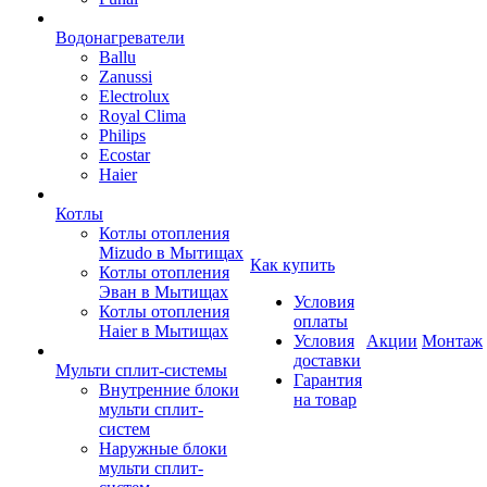
Водонагреватели
Ballu
Zanussi
Electrolux
Royal Clima
Philips
Ecostar
Haier
Котлы
Котлы отопления
Mizudo в Мытищах
Как купить
Котлы отопления
Эван в Мытищах
Условия
Котлы отопления
оплаты
Haier в Мытищах
Условия
Акции
Монтаж
доставки
Мульти сплит-системы
Гарантия
Внутренние блоки
на товар
мульти сплит-
систем
Наружные блоки
мульти сплит-