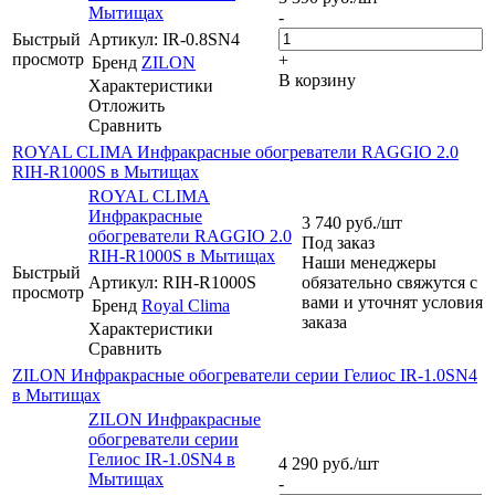
Мытищах
-
Быстрый
Артикул: IR-0.8SN4
просмотр
+
Бренд
ZILON
В корзину
Характеристики
Отложить
Сравнить
ROYAL CLIMA Инфракрасные обогреватели RAGGIO 2.0
RIH-R1000S в Мытищах
ROYAL CLIMA
Инфракрасные
3 740
руб.
/шт
обогреватели RAGGIO 2.0
Под заказ
RIH-R1000S в Мытищах
Наши менеджеры
Быстрый
Артикул: RIH-R1000S
обязательно свяжутся с
просмотр
вами и уточнят условия
Бренд
Royal Clima
заказа
Характеристики
Сравнить
ZILON Инфракрасные обогреватели серии Гелиос IR-1.0SN4
в Мытищах
ZILON Инфракрасные
обогреватели серии
Гелиос IR-1.0SN4 в
4 290
руб.
/шт
Мытищах
-