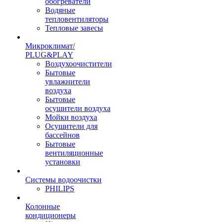
обогреватели
Водяные
тепловентиляторы
Тепловые завесы
Микроклимат/
PLUG&PLAY
Воздухоочистители
Бытовые
увлажнители
воздуха
Бытовые
осушители воздуха
Мойки воздуха
Осушители для
бассейнов
Бытовые
вентиляционные
установки
Системы водоочистки
PHILIPS
Колонные
кондиционеры