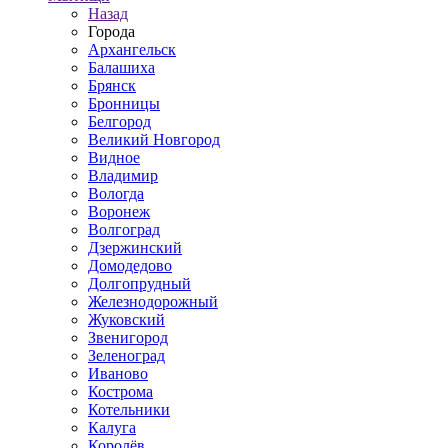
Назад
Города
Архангельск
Балашиха
Брянск
Бронницы
Белгород
Великий Новгород
Видное
Владимир
Вологда
Воронеж
Волгоград
Дзержинский
Домодедово
Долгопрудный
Железнодорожный
Жуковский
Звенигород
Зеленоград
Иваново
Кострома
Котельники
Калуга
Королёв