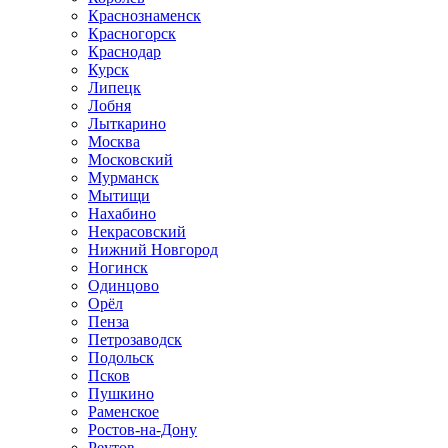
Краснознаменск
Красногорск
Краснодар
Курск
Липецк
Лобня
Лыткарино
Москва
Московский
Мурманск
Мытищи
Нахабино
Некрасовский
Нижний Новгород
Ногинск
Одинцово
Орёл
Пенза
Петрозаводск
Подольск
Псков
Пушкино
Раменское
Ростов-на-Дону
Реутов