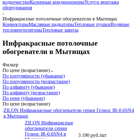
водоочистки
Колонные кондиционеры
Услуги монтажа
оборудования
-
Инфракрасные потолочные обогреватели в Мытищах
Конвекторы
Масляные радиаторы
Тепловые пушки
Водяные
тепловентиляторы
Тепловые завесы
Инфракрасные потолочные
обогреватели в Мытищах
Фильтр
По цене (возрастание)
По популярности (убывание)
По популярности (возрастание)
По алфавиту (убывание)
По алфавиту (возрастание)
По цене (убывание)
По цене (возрастание)
ZILON Инфракрасные обогреватели серии Гелиос IR-0.6SN4
в Мытищах
ZILON Инфракрасные
обогреватели серии
Гелиос IR-0.6SN4 в
3 190
руб.
/шт