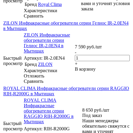
просмотр
вами и уточнят условия
Бренд
Royal Clima
заказа
Характеристики
Сравнить
ZILON Инфракрасные обогреватели серии Гелиос IR-2.0EN4
в Мытищах
ZILON Инфракрасные
обогреватели серии
Гелиос IR-2.0EN4 в
7 590
руб.
/шт
Мытищах
-
Быстрый
Артикул: IR-2.0EN4
просмотр
+
Бренд
ZILON
В корзину
Характеристики
Отложить
Сравнить
ROYAL CLIMA Инфракрасные обогреватели серии RAGGIO
RIH-R2000G в Мытищах
ROYAL CLIMA
Инфракрасные
8 650
руб.
/шт
обогреватели серии
Под заказ
RAGGIO RIH-R2000G в
Наши менеджеры
Мытищах
Быстрый
обязательно свяжутся с
просмотр
Артикул: RIH-R2000G
вами и уточнят