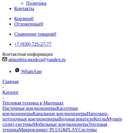
Политика
Контакты
Корзина
0
Отложенные
0
Сравнение товаров
0
+7 (930) 725-27-77
Контактная информация
atmosfera-moskva@yandex.ru
WhatsApp
Главная
-
Каталог
-
Тепловая техника в Мытищах
Настенные кондиционеры
Кассетные
кондиционеры
Канальные кондиционеры
Напольно-
потолочные кондиционеры
Водонагреватели
Котлы
Мульти
сплит-системы
Мобильные кондиционеры
Тепловая
техника
Микроклимат/ PLUG&PLAY
Системы