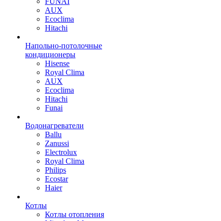
FUNAI
AUX
Ecoclima
Hitachi
Напольно-потолочные
кондиционеры
Hisense
Royal Clima
AUX
Ecoclima
Hitachi
Funai
Водонагреватели
Ballu
Zanussi
Electrolux
Royal Clima
Philips
Ecostar
Haier
Котлы
Котлы отопления