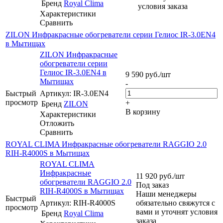
Бренд
Royal Clima
условия заказа
Характеристики
Сравнить
ZILON Инфракрасные обогреватели серии Гелиос IR-3.0EN4
в Мытищах
ZILON Инфракрасные
обогреватели серии
Гелиос IR-3.0EN4 в
9 590
руб.
/шт
Мытищах
-
Быстрый
Артикул: IR-3.0EN4
просмотр
+
Бренд
ZILON
В корзину
Характеристики
Отложить
Сравнить
ROYAL CLIMA Инфракрасные обогреватели RAGGIO 2.0
RIH-R4000S в Мытищах
ROYAL CLIMA
Инфракрасные
11 920
руб.
/шт
обогреватели RAGGIO 2.0
Под заказ
RIH-R4000S в Мытищах
Наши менеджеры
Быстрый
Артикул: RIH-R4000S
обязательно свяжутся с
просмотр
вами и уточнят условия
Бренд
Royal Clima
заказа