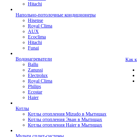
Hitachi
Напольно-потолочные кондиционеры
Hisense
Royal Clima
AUX
Ecoclima
Hitachi
Funai
Водонагреватели
Как 
Ballu
Zanussi
Electrolux
Royal Clima
Philips
Ecostar
Haier
Котлы
Котлы отопления Mizudo в Мытищах
Котлы отопления Эван в Мытищах
Котлы отопления Haier в Мытищах
Мульти сплит-системы