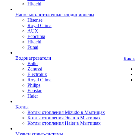
Hitachi
Напольно-потолочные кондиционеры
Hisense
Royal Clima
AUX
Ecoclima
Hitachi
Funai
Водонагреватели
Как 
Ballu
Zanussi
Electrolux
Royal Clima
Philips
Ecostar
Haier
Котлы
Котлы отопления Mizudo в Мытищах
Котлы отопления Эван в Мытищах
Котлы отопления Haier в Мытищах
Мульти сплит-системы